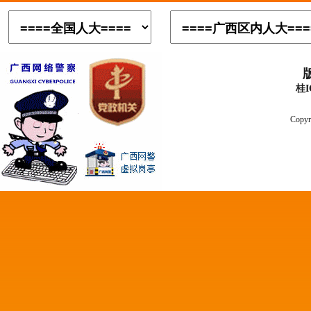
桂I
Copyr