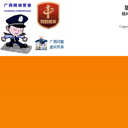
桂I
Copyr