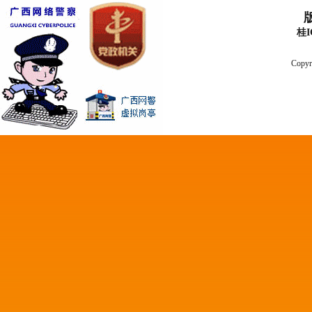
桂I
Copyr