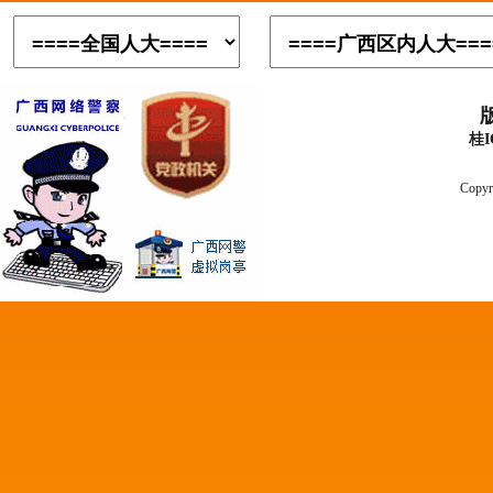
桂I
Copyr