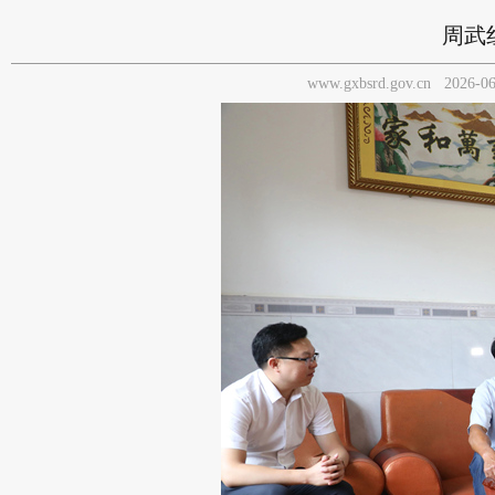
周武
www.gxbsrd.gov.cn
2026-06