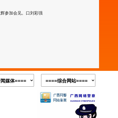
辉参加会见。口
刘彩强