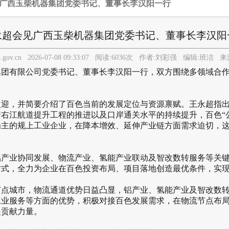
见广西玉柴机器集团党委书记、董事长李汉阳一行
永超会见广西玉柴机器集团党委书记、董事长李汉阳
d.gov.cn
2026-07-08 09:33:07
阅读:
6036
次 作者:
刘彩强
编辑:
班洁
来源
团有限公司党委书记、董事长李汉阳一行，双方围绕多领域合作
，并简要介绍了百色当前的发展定位与资源禀赋。王永超指出
右江航道提升工程的推进以及口岸通关水平的持续提升，百色“
为主的规上工业企业，在降本增效、延伸产业链方面需求迫切，
业协同发展、物流产业、氢能产业联动及智改数转服务等关键
方式，全力为企业在百色投资布局、项目落地创造最优条件，实
城市，物流通道优势日益凸显，铝产业、氢能产业及智改数转
工业服务等方面的优势，积极对接百色发展需求，在物流节点布
展贡献力量。