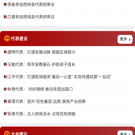
李荣能参加西林县代表团审议
陆兰碧参加德保县代表团审议
代表建言
更多
韦建明代表：打通发展动脉 赋能区域振兴
黄玉勉代表：筑牢家教基石 护航孩子成长
杨江平代表：打通医保服务“最后一公里” 实现待遇结算“一站式”
佘秋艳代表： 共织锦绣 推动非遗出国门
黄春雪代表：提升“百色番茄”品质 擦亮产业招牌
罗新勇代表：注入财政活水 点亮百色商圈
大会图片
更多