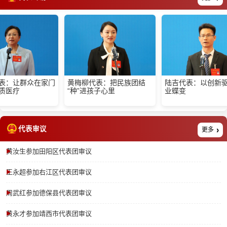
让群众在家门
黄梅柳代表：把民族团结
陆吉代表：以创新驱动锰
疗
“种”进孩子心里
业蝶变
代表审议
更多
黄汝生参加田阳区代表团审议
王永超参加右江区代表团审议
周武红参加德保县代表团审议
黄永才参加靖西市代表团审议